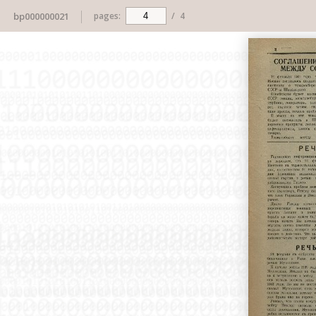
bp000000021
pages:
/
4