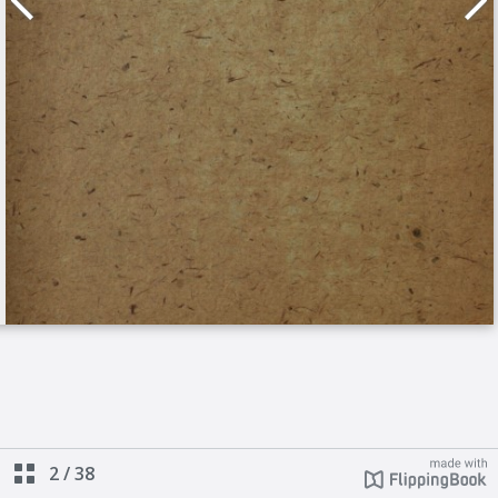
2
/
38