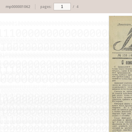
mp000001062
pages:
/
4