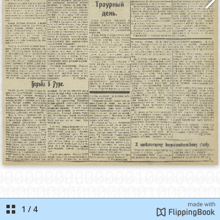
1
/
4