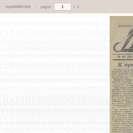
mp000001028
pages:
/
4