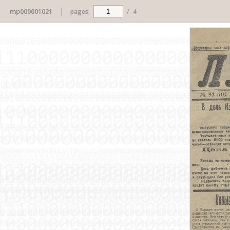
mp000001021
pages:
/
4