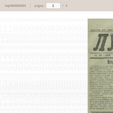
mp000000969
pages:
/
4