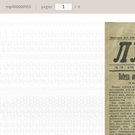
mp000000959
pages:
/
6