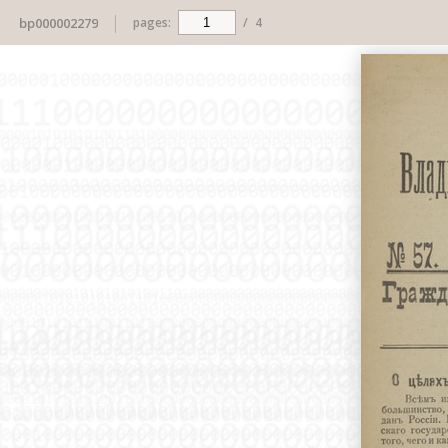
bp000002279
pages:
/
4