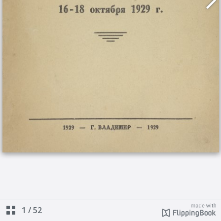
1
/
52